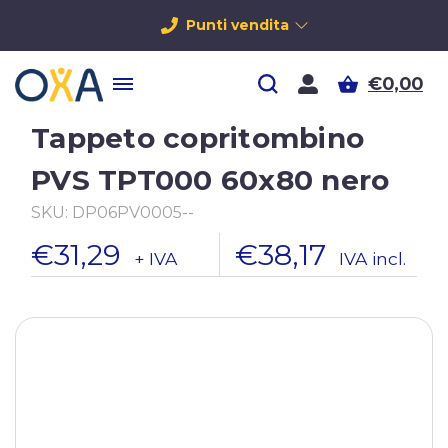
Punti vendita
€0,00
Tappeto copritombino
PVS TPT000 60x80 nero
SKU:
DP06PV0005--
€31,29
€38,17
+ IVA
IVA incl.