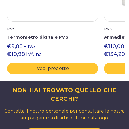
PVS
PVS
Termometro digitale PVS
Armadietto
€9,00
€110,00
+ IVA
+
€10,98
€134,20
IVA incl.
I
Vedi prodotto
NON HAI TROVATO QUELLO CHE
CERCHI?
Contatta il nostro personale per consultare la nostra
ampia gamma di articoli fuori catalogo.