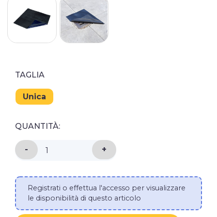
TAGLIA
Unica
QUANTITÀ:
DIMINUISCI LA QUANTITÀ DI TAPPETO COPRI
-
AUMENTA LA QUANTITÀ DI
+
Registrati o effettua l'accesso per visualizzare
le disponibilità di questo articolo