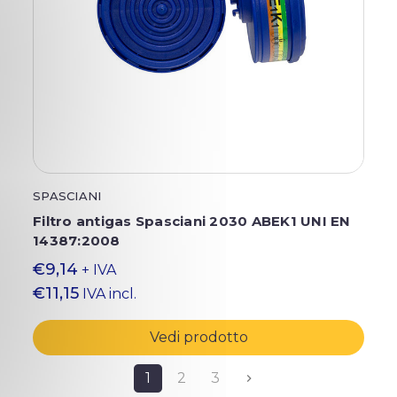
SPASCIANI
Filtro antigas Spasciani 2030 ABEK1 UNI EN
14387:2008
€9,14
+ IVA
€11,15
IVA incl.
Vedi prodotto
1
2
3