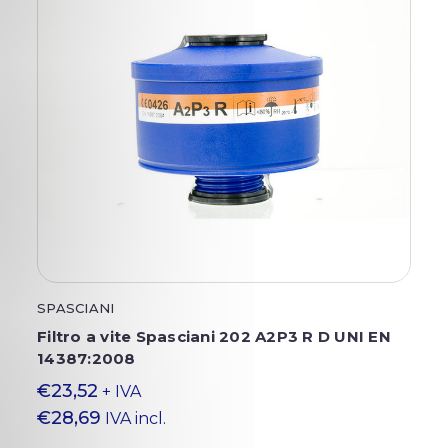
SPASCIANI
Filtro a vite Spasciani 202 A2P3 R D UNI EN
14387:2008
€23,52
+ IVA
€28,69
IVA incl.