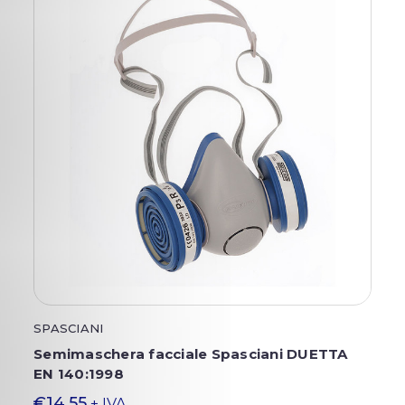
SPASCIANI
Semimaschera facciale Spasciani DUETTA
EN 140:1998
€14,55
+ IVA