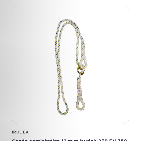
IRUDEK
Corda semistatica 12 mm Irudek 239 EN 358