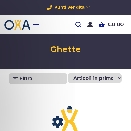
Punti vendita
€0,00
Ghette
Filtra