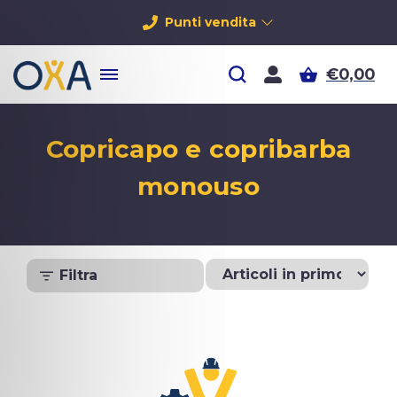
Punti vendita
€0,00
Copricapo e copribarba
monouso
Filtra