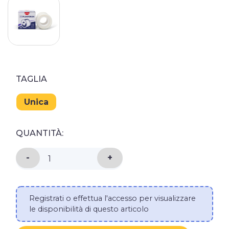
TAGLIA
Unica
QUANTITÀ:
DIMINUISCI LA QUANTITÀ DI ROTOLO CEROTTO
-
AUMENTA LA QUANTITÀ DI 
+
Registrati o effettua l'accesso per visualizzare
le disponibilità di questo articolo