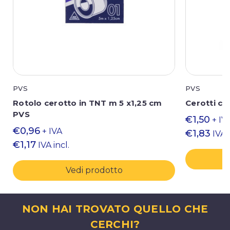
PVS
PVS
Rotolo cerotto in TNT m 5 x1,25 cm
Cerotti cl
PVS
€1,50
+ IV
€0,96
+ IVA
€1,83
IVA i
€1,17
IVA incl.
Vedi prodotto
NON HAI TROVATO QUELLO CHE
CERCHI?