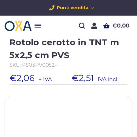
Punti vendita
€0,00
Rotolo cerotto in TNT m
5x2,5 cm PVS
SKU:
PS03PV0052--
€2,06
€2,51
+ IVA
IVA incl.