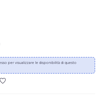
ITÀ DI LINEA VITA TEMPORANEA ORIZZONTALE IRUD
MENTA LA QUANTITÀ DI LINEA VITA TEMPORANEA OR
esso per visualizzare le disponibilità di questo