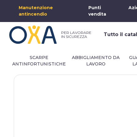
Manutenzione
Punti
Azi
antincendio
vendita
PER LAVORARE
Tutto il cat
IN SICUREZZA
SCARPE
ABBIGLIAMENTO DA
GU
ANTINFORTUNISTICHE
LAVORO
L