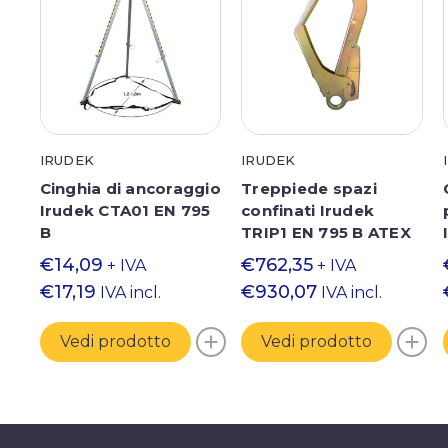
IRUDEK
IRUDEK
Cinghia di ancoraggio
Treppiede spazi
Irudek CTA01 EN 795
confinati Irudek
62
B
TRIP1 EN 795 B ATEX
€14,09
€762,35
+ IVA
+ IVA
€17,19
€930,07
IVA incl.
IVA incl.
Vedi prodotto
Vedi prodotto