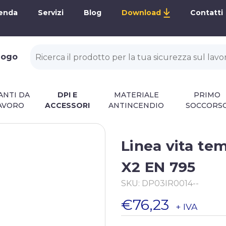
enda
Servizi
Blog
Download
Contatti
alogo
ANTI DA
DPI E
MATERIALE
PRIMO
AVORO
ACCESSORI
ANTINCENDIO
SOCCORS
Linea vita te
X2 EN 795
SKU:
DP03IR0014--
€76,23
+ IVA