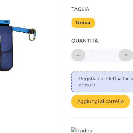
TAGLIA
Unica
QUANTITÀ:
DIMINUISCI LA QUANT
-
AU
+
Registrati o effettua l'acc
articolo
Aggiungi al carrello