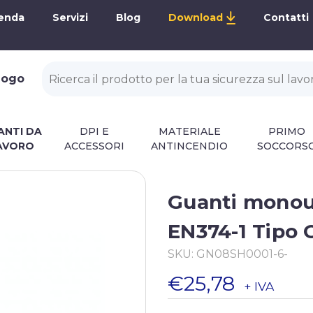
enda
Servizi
Blog
Download
Contatti
alogo
ANTI DA
DPI E
MATERIALE
PRIMO
AVORO
ACCESSORI
ANTINCENDIO
SOCCORS
Guanti monou
EN374-1 Tipo 
SKU:
GN08SH0001-6-
€25,78
+ IVA