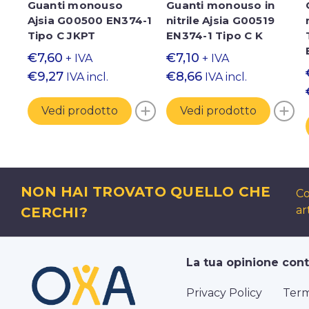
Guanti monouso
Guanti monouso in
Ajsia G00500 EN374-1
nitrile Ajsia G00519
Tipo C JKPT
EN374-1 Tipo C K
€7,60
€7,10
+ IVA
+ IVA
€9,27
€8,66
IVA incl.
IVA incl.
Vedi prodotto
Vedi prodotto
NON HAI TROVATO QUELLO CHE
Co
ar
CERCHI?
La tua opinione con
Privacy Policy
Term