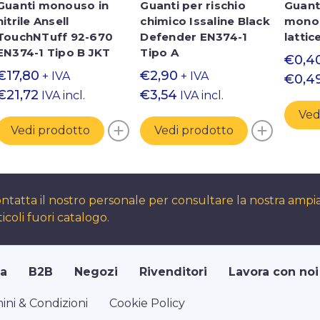
Guanti monouso in
Guanti per rischio
Guanti
nitrile Ansell
chimico Issaline Black
mono
TouchNTuff 92-670
Defender EN374-1
lattic
EN374-1 Tipo B JKT
Tipo A
€0,4
€17,80
€2,90
+ IVA
+ IVA
€0,4
€21,72
€3,54
IVA incl.
IVA incl.
Ved
Vedi prodotto
Vedi prodotto
ntatta il nostro personale per consultare la nostra amp
ticoli fuori catalogo.
ta
B2B
Negozi
Rivenditori
Lavora con noi
ini & Condizioni
Cookie Policy