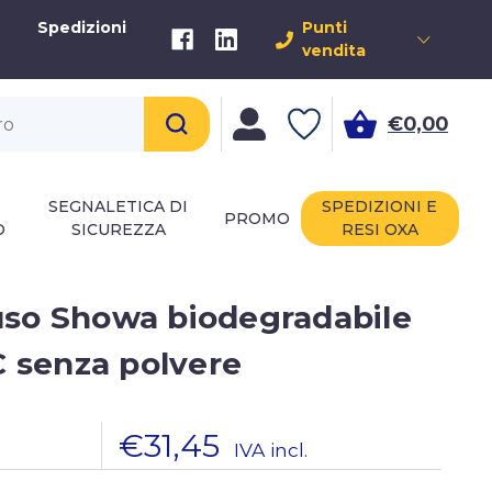
Spedizioni
Punti
vendita
€0,00
SEGNALETICA DI
SPEDIZIONI E
PROMO
O
SICUREZZA
RESI OXA
so Showa biodegradabile
C senza polvere
€31,45
IVA incl.