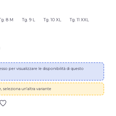
Tg. 8 M
Tg. 9 L
Tg. 10 XL
Tg. 11 XXL
TITÀ DI GUANTI MONOUSO SHOWA BIODEGRADABILE 
MENTA LA QUANTITÀ DI GUANTI MONOUSO SHOWA B
esso per visualizzare le disponibilità di questo
 seleziona un'altra variante