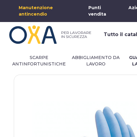
Manutenzione
Punti
Azi
antincendio
vendita
PER LAVORARE
Tutto il cat
IN SICUREZZA
SCARPE
ABBIGLIAMENTO DA
GU
ANTINFORTUNISTICHE
LAVORO
L