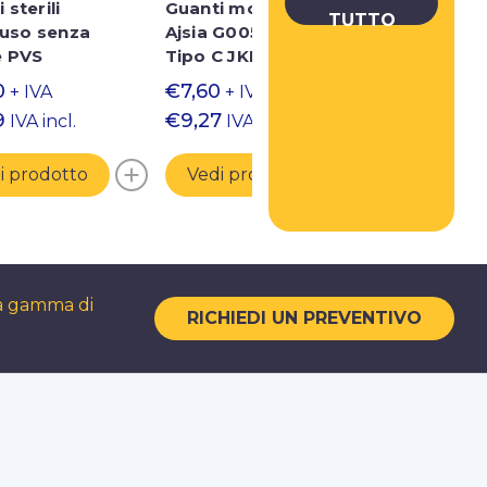
 sterili
Guanti monouso
Guanti mon
TUTTO
uso senza
Ajsia G00500 EN374-1
nitrile Ajsi
e PVS
Tipo C JKPT
EN374-1 Ti
0
€7,60
€7,10
+ IVA
+ IVA
+ IVA
9
€9,27
€8,66
IVA incl.
IVA incl.
IVA i
i prodotto
Vedi prodotto
Vedi pro
ia gamma di
RICHIEDI UN PREVENTIVO