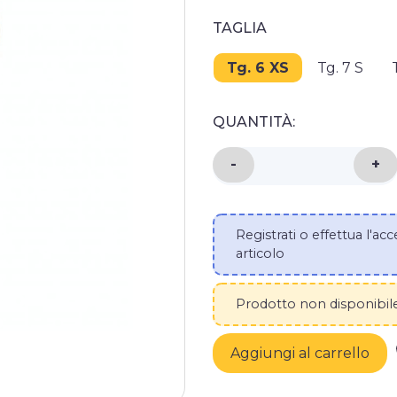
TAGLIA
Tg. 6 XS
Tg. 7 S
QUANTITÀ:
DIMINUISCI LA QUAN
-
AU
+
Registrati o effettua l'acc
articolo
Prodotto non disponibile,
Aggiungi al carrello